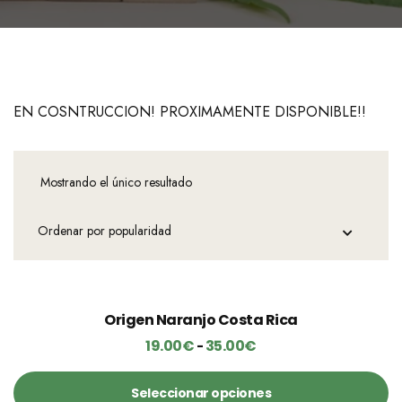
EN COSNTRUCCION! PROXIMAMENTE DISPONIBLE!!
Mostrando el único resultado
Este
Origen Naranjo Costa Rica
producto
sale
19.00
€
35.00
€
Rango
-
tiene
de
múltiples
Seleccionar opciones
precios: